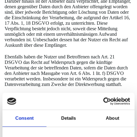
Darüber hinaus ist der Anbieter dazu verpflichtet, alle Empfänger,
denen gegenüber Daten durch den Anbieter offengelegt worden
sind, über jedwede Berichtigung oder Löschung von Daten oder
die Einschränkung der Verarbeitung, die aufgrund der Artikel 16,
17 Abs. 1, 18 DSGVO erfolgt, zu unterrichten. Diese
Verpflichtung besteht jedoch nicht, soweit diese Mitteilung
unmöglich oder mit einem unverhältnismässigen Aufwand
verbunden ist. Unbeschadet dessen hat der Nutzer ein Recht auf
Auskunft über diese Empfänger.
Ebenfalls haben die Nutzer und Betroffenen nach Art. 21
DSGVO das Recht auf Widerspruch gegen die künftige
Verarbeitung der sie betreffenden Daten, sofern die Daten durch
den Anbieter nach Massgabe von Art. 6 Abs. 1 lit. f) DSGVO
verarbeitet werden. Insbesondere ist ein Widerspruch gegen die
Datenverarbeitung zum Zwecke der Direktwerbung statthaft.
Dies ist ein Abschnitt. Um diesen Abschnitt zu bearbeiten, klicken
Sie auf den Text und ersetzen Sie ihn durch Ihre eigenen Inhalte.
Geben Sie den Text entweder direkt ein oder fügen Sie den
kopierten Text hier ein.
Consent
Details
About
III. Informationen zur Datenverarbeitung