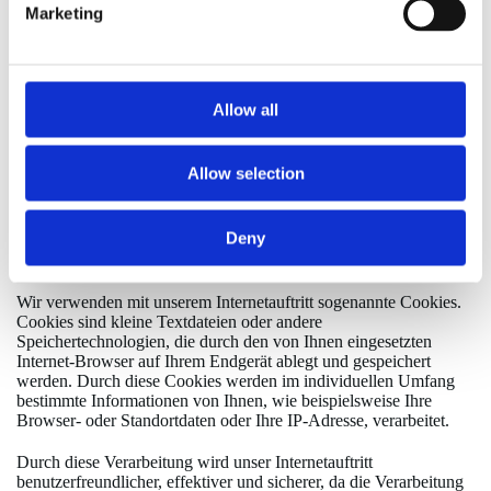
Marketing
Abs. 1 lit. f) DSGVO. Unser berechtigtes Interesse liegt in der
Verbesserung, Stabilität, Funktionalität und Sicherheit unseres
Internetauftritts.
Die Daten werden spätestens nach sieben Tage wieder gelöscht,
Allow all
soweit keine weitere Aufbewahrung zu Beweiszwecken
erforderlich ist. Andernfalls sind die Daten bis zur endgültigen
Klärung eines Vorfalls ganz oder teilweise von der Löschung
Allow selection
ausgenommen.
2. Cookies
Deny
2.1 Sitzungs-Cookies / Session-Cookies
Wir verwenden mit unserem Internetauftritt sogenannte Cookies.
Cookies sind kleine Textdateien oder andere
Speichertechnologien, die durch den von Ihnen eingesetzten
Internet-Browser auf Ihrem Endgerät ablegt und gespeichert
werden. Durch diese Cookies werden im individuellen Umfang
bestimmte Informationen von Ihnen, wie beispielsweise Ihre
Browser- oder Standortdaten oder Ihre IP-Adresse, verarbeitet.
Durch diese Verarbeitung wird unser Internetauftritt
benutzerfreundlicher, effektiver und sicherer, da die Verarbeitung