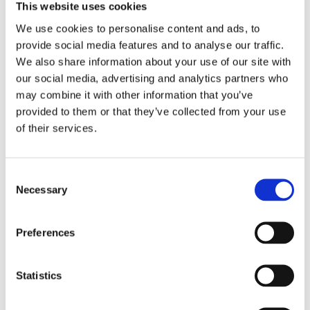
This website uses cookies
Ihre bei Nutzung unseres Internetauftritts verarbeiteten Daten
We use cookies to personalise content and ads, to
werden gelöscht oder gesperrt, sobald der Zweck der Speicherung
entfällt, der Löschung der Daten keine gesetzlichen
provide social media features and to analyse our traffic.
Aufbewahrungspflichten entgegenstehen und nachfolgend keine
We also share information about your use of our site with
anderslautenden Angaben zu einzelnen Verarbeitungsverfahren
our social media, advertising and analytics partners who
gemacht werden.
may combine it with other information that you’ve
1. Serverdaten
provided to them or that they’ve collected from your use
of their services.
Aus technischen Gründen, insbesondere zur Gewährleistung eines
sicheren und stabilen Internetauftritts, werden Daten durch Ihren
Internet-Browser an uns bzw. an unseren Webspace-Provider
übermittelt. Mit diesen sogenannten Server-Logfiles werden u.a.
Consent
Typ und Version Ihres Internetbrowsers, das Betriebssystem, die
Necessary
Selection
Website, von der aus Sie auf unseren Internetauftritt gewechselt
haben (Referrer URL), die Website(s) unseres Internetauftritts, die
Sie besuchen, Datum und Uhrzeit des jeweiligen Zugriffs sowie
die IP-Adresse des Internetanschlusses, von dem aus die Nutzung
Preferences
unseres Internetauftritts erfolgt, erhoben.
Diese so erhobenen Daten werden vorrübergehend gespeichert,
Statistics
dies jedoch nicht gemeinsam mit anderen Daten von Ihnen.
Diese Speicherung erfolgt auf der Rechtsgrundlage von Art. 6