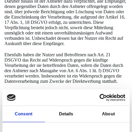
Darüber hinaus ist der Anbieter dazu verpflichtet, alle Empfänger,
denen gegenüber Daten durch den Anbieter offengelegt worden
sind, über jedwede Berichtigung oder Löschung von Daten oder
die Einschränkung der Verarbeitung, die aufgrund der Artikel 16,
17 Abs. 1, 18 DSGVO erfolgt, zu unterrichten. Diese
Verpflichtung besteht jedoch nicht, soweit diese Mitteilung
unmöglich oder mit einem unverhältnismässigen Aufwand
verbunden ist. Unbeschadet dessen hat der Nutzer ein Recht auf
Auskunft über diese Empfänger.
Ebenfalls haben die Nutzer und Betroffenen nach Art. 21
DSGVO das Recht auf Widerspruch gegen die künftige
Verarbeitung der sie betreffenden Daten, sofern die Daten durch
den Anbieter nach Massgabe von Art. 6 Abs. 1 lit. f) DSGVO
verarbeitet werden. Insbesondere ist ein Widerspruch gegen die
Datenverarbeitung zum Zwecke der Direktwerbung statthaft.
Dies ist ein Abschnitt. Um diesen Abschnitt zu bearbeiten, klicken
Sie auf den Text und ersetzen Sie ihn durch Ihre eigenen Inhalte.
Geben Sie den Text entweder direkt ein oder fügen Sie den
kopierten Text hier ein.
Consent
Details
About
III. Informationen zur Datenverarbeitung