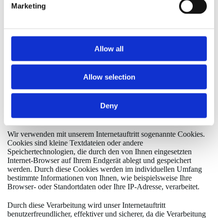
Marketing
Abs. 1 lit. f) DSGVO. Unser berechtigtes Interesse liegt in der
Verbesserung, Stabilität, Funktionalität und Sicherheit unseres
Internetauftritts.
Die Daten werden spätestens nach sieben Tage wieder gelöscht,
Allow all
soweit keine weitere Aufbewahrung zu Beweiszwecken
erforderlich ist. Andernfalls sind die Daten bis zur endgültigen
Klärung eines Vorfalls ganz oder teilweise von der Löschung
Allow selection
ausgenommen.
2. Cookies
Deny
2.1 Sitzungs-Cookies / Session-Cookies
Wir verwenden mit unserem Internetauftritt sogenannte Cookies.
Cookies sind kleine Textdateien oder andere
Speichertechnologien, die durch den von Ihnen eingesetzten
Internet-Browser auf Ihrem Endgerät ablegt und gespeichert
werden. Durch diese Cookies werden im individuellen Umfang
bestimmte Informationen von Ihnen, wie beispielsweise Ihre
Browser- oder Standortdaten oder Ihre IP-Adresse, verarbeitet.
Durch diese Verarbeitung wird unser Internetauftritt
benutzerfreundlicher, effektiver und sicherer, da die Verarbeitung