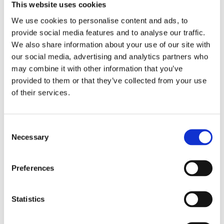
This website uses cookies
Ihre bei Nutzung unseres Internetauftritts verarbeiteten Daten
We use cookies to personalise content and ads, to
werden gelöscht oder gesperrt, sobald der Zweck der Speicherung
entfällt, der Löschung der Daten keine gesetzlichen
provide social media features and to analyse our traffic.
Aufbewahrungspflichten entgegenstehen und nachfolgend keine
We also share information about your use of our site with
anderslautenden Angaben zu einzelnen Verarbeitungsverfahren
our social media, advertising and analytics partners who
gemacht werden.
may combine it with other information that you’ve
1. Serverdaten
provided to them or that they’ve collected from your use
of their services.
Aus technischen Gründen, insbesondere zur Gewährleistung eines
sicheren und stabilen Internetauftritts, werden Daten durch Ihren
Internet-Browser an uns bzw. an unseren Webspace-Provider
übermittelt. Mit diesen sogenannten Server-Logfiles werden u.a.
Consent
Typ und Version Ihres Internetbrowsers, das Betriebssystem, die
Necessary
Selection
Website, von der aus Sie auf unseren Internetauftritt gewechselt
haben (Referrer URL), die Website(s) unseres Internetauftritts, die
Sie besuchen, Datum und Uhrzeit des jeweiligen Zugriffs sowie
die IP-Adresse des Internetanschlusses, von dem aus die Nutzung
Preferences
unseres Internetauftritts erfolgt, erhoben.
Diese so erhobenen Daten werden vorrübergehend gespeichert,
Statistics
dies jedoch nicht gemeinsam mit anderen Daten von Ihnen.
Diese Speicherung erfolgt auf der Rechtsgrundlage von Art. 6